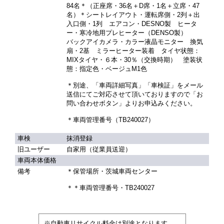
84名＊（正座席・36名＋D席・1名＋立席・47
名）＊シートレイアウト・運転席側・2列＋出
入口側・1列 エアコン・DESNO製 ヒータ
ー・寒冷地用プレヒーター（DENSO製）
バックアイカメラ・カラー液晶モニター 換気
扇・2基 ミラーヒーター装着 タイヤ状態：
MIXタイヤ・６本・30％（交換時期） 塗装状
態：指定色・ベージュM1色
＊別途、「車両詳細写真」「車検証」をメール
送信にてご対応させて頂いておりますので「お
問い合わせボタン」よりお申込みください。
＊車両管理番号（TB240027）
車検
抹消登録
旧ユーザー
自家用（従業員送迎）
車両本体価格
備考
＊保管場所・茨城車両センター
＊＊車両管理番号・TB240027
※自動車リサイクル料金は別途となります。