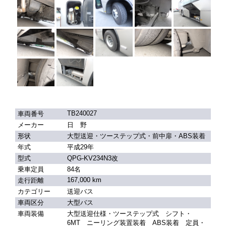
TB240027
車両番号
メーカー
日 野
形状
大型送迎・ツーステップ式・前中扉・ABS装着
年式
平成29年
型式
QPG-KV234N3改
乗車定員
84名
167,000 km
走行距離
カテゴリー
送迎バス
車両区分
大型バス
車両装備
大型送迎仕様・ツーステップ式 シフト・
6MT ニーリング装置装着 ABS装着 定員・