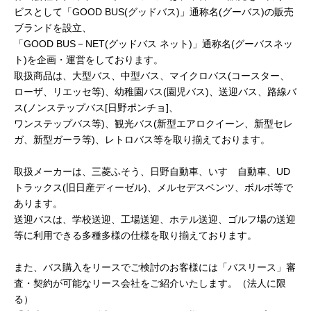
◆年末年始期間・休業日のご案内◆
ビスとして「GOOD BUS(グッドバス)」通称名(グーバス)の販売
2024.08.20
ブランドを設立、
◆本社・事務所移転のご案内◆
「GOOD BUS－NET(グッドバス ネット)」通称名(グーバスネッ
2024.07.15
ト)を企画・運営をしております。
◆夏季休暇期間・休業日のご案内◆
取扱商品は、大型バス、中型バス、マイクロバス(コースター、
2024.05.08
ローザ、リエッセ等)、幼稚園バス(園児バス)、送迎バス、路線バ
◆ゴールデンウイーク期間・休業日のご案
ス(ノンステップバス[日野ポンチョ]、
内◆
ワンステップバス等)、観光バス(新型エアロクイーン、新型セレ
2023.12.22
ガ、新型ガーラ等)、レトロバス等を取り揃えております。
◆年末年始期間・休業日のご案内◆
2023.08.07
取扱メーカーは、三菱ふそう、日野自動車、いすゞ自動車、UD
◆夏季休暇期間・休業日のご案内◆
トラックス(旧日産ディーゼル)、メルセデスベンツ、ボルボ等で
あります。
送迎バスは、学校送迎、工場送迎、ホテル送迎、ゴルフ場の送迎
等に利用できる多種多様の仕様を取り揃えております。
また、バス購入をリースでご検討のお客様には「バスリース」審
査・契約が可能なリース会社をご紹介いたします。（法人に限
る）