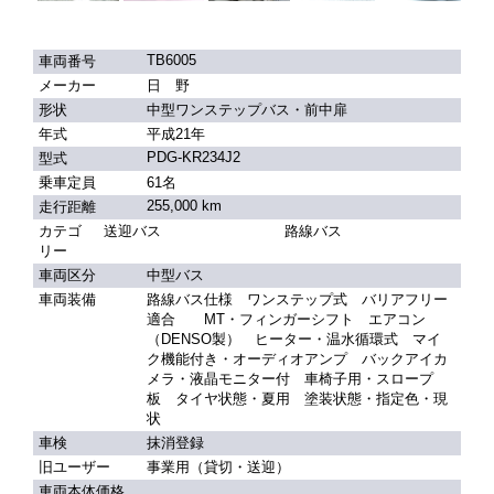
TB6005
車両番号
メーカー
日 野
形状
中型ワンステップバス・前中扉
年式
平成21年
PDG-KR234J2
型式
乗車定員
61名
255,000 km
走行距離
カテゴ
送迎バス
路線バス
リー
車両区分
中型バス
車両装備
路線バス仕様 ワンステップ式 バリアフリー
適合 MT・フィンガーシフト エアコン
（DENSO製） ヒーター・温水循環式 マイ
ク機能付き・オーディオアンプ バックアイカ
メラ・液晶モニター付 車椅子用・スロープ
板 タイヤ状態・夏用 塗装状態・指定色・現
状
車検
抹消登録
旧ユーザー
事業用（貸切・送迎）
車両本体価格