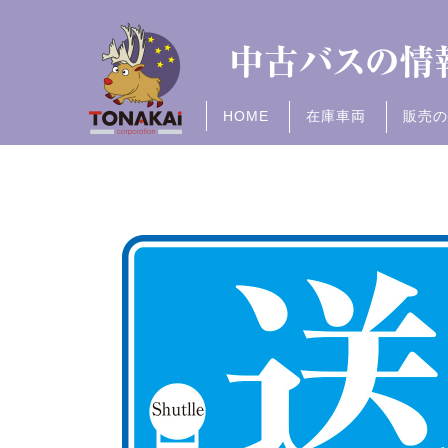
HOME
在庫車両
販売の
全ての車両
送迎バス
観光バス
路線バス
その他の車両
全て
大型
中型
小型