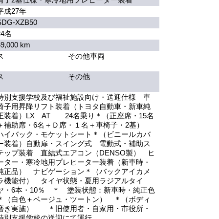
平成27年
SDG-XZB50
24名
69,000 km
ス
その他車両
ス
その他
特別支援学校及び福祉施設向け・送迎仕様 車
椅子用昇降リフト装着（トヨタ自動車・新車純
正装着）LX AT 24名乗り＊（正座席・15名
＋補助席・6名＋Ｄ席・１名＋車椅子・2基）
ハイバック・モケットシート＊（ビニールカバ
ー装着）自動扉・スイング式 電動式・補助ス
テップ装着 直結式エアコン（DENSO製） ヒ
ーター・寒冷地用プレヒーター装着（新車時・
純正品） ナビゲーション＊（バックアイカメ
ラ機能付） タイヤ状態・夏用ラジアルタイ
ヤ・6本・10％ ＊ 塗装状態：新車時・純正色
＊（白色＋ベージュ・ツートン） ＊（ボディ
磨き実施） ＊旧使用者・自家用・市役所・
特別支援学校の送迎にて運行