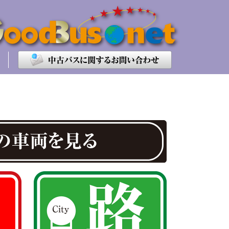
せ
全て
大型
中型
小型