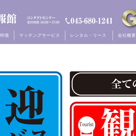
特徴
マッチングサービス
レンタル・リース
会社概要
全て
大型
中型
小型
全て
大型
中型
小型
全て
大型
中型
小型
レンタルバス
レンタルバスに関するお問い合わ
短期リース
短期リースに関するお問い合わせ
全て
大型
中型
小型