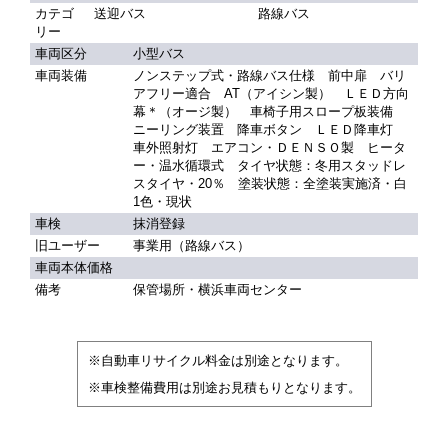
カテゴ
送迎バス
路線バス
リー
車両区分
小型バス
車両装備
ノンステップ式・路線バス仕様 前中扉 バリ
アフリー適合 AT（アイシン製） ＬＥＤ方向
幕＊（オージ製） 車椅子用スロープ板装備
ニーリング装置 降車ボタン ＬＥＤ降車灯
車外照射灯 エアコン・ＤＥＮＳＯ製 ヒータ
ー・温水循環式 タイヤ状態：冬用スタッドレ
スタイヤ・20％ 塗装状態：全塗装実施済・白
1色・現状
車検
抹消登録
旧ユーザー
事業用（路線バス）
車両本体価格
備考
保管場所・横浜車両センター
※自動車リサイクル料金は別途となります。
※車検整備費用は別途お見積もりとなります。