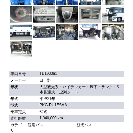
TB190061
車両番号
メーカー
日 野
形状
大型観光系・ハイデッカー・床下トランク・3
本貫通式・12列シート
年式
平成21年
PKG-RU1ESAA
型式
乗車定員
62名
1,040,000 km
走行距離
カテゴ
送迎バス
観光バス
リー