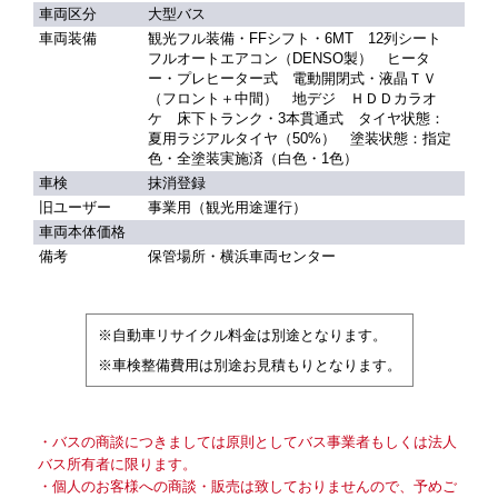
車両区分
大型バス
車両装備
観光フル装備・FFシフト・6MT 12列シート
フルオートエアコン（DENSO製） ヒータ
ー・プレヒーター式 電動開閉式・液晶ＴＶ
（フロント＋中間） 地デジ ＨＤＤカラオ
ケ 床下トランク・3本貫通式 タイヤ状態：
夏用ラジアルタイヤ（50%） 塗装状態：指定
色・全塗装実施済（白色・1色）
車検
抹消登録
旧ユーザー
事業用（観光用途運行）
車両本体価格
備考
保管場所・横浜車両センター
※自動車リサイクル料金は別途となります。
※車検整備費用は別途お見積もりとなります。
・バスの商談につきましては原則としてバス事業者もしくは法人
バス所有者に限ります。
・個人のお客様への商談・販売は致しておりませんので、予めご