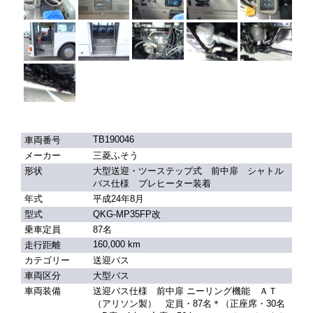
TB190046
車両番号
メーカー
三菱ふそう
形状
大型送迎・ツーステップ式 前中扉 シャトル
バス仕様 プレヒーター装着
年式
平成24年8月
型式
QKG-MP35FP改
乗車定員
87名
160,000 km
走行距離
カテゴリー
送迎バス
車両区分
大型バス
車両装備
送迎バス仕様 前中扉 ニーリング機能 ＡＴ
（アリソン製） 定員・87名＊（正座席・30名