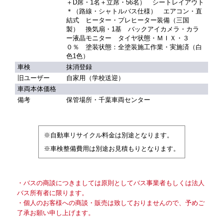
＋D席・1名＋立席・56名） シートレイアウト
＊（路線・シャトルバス仕様） エアコン・直
結式 ヒーター・プレヒーター装備（三国
製） 換気扇・1基 バックアイカメラ・カラ
ー液晶モニター タイヤ状態・ＭＩＸ・３
０％ 塗装状態：全塗装施工作業・実施済（白
色1色）
車検
抹消登録
旧ユーザー
自家用（学校送迎）
車両本体価格
備考
保管場所・千葉車両センター
※自動車リサイクル料金は別途となります。
※車検整備費用は別途お見積もりとなります。
・バスの商談につきましては原則としてバス事業者もしくは法人
バス所有者に限ります。
・個人のお客様への商談・販売は致しておりませんので、予めご
了承お願い申し上げます。