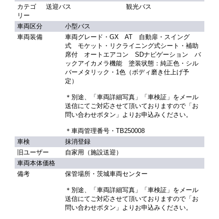
カテゴ
送迎バス
観光バス
リー
車両区分
小型バス
車両装備
車両グレード・GX AT 自動扉・スイング
式 モケット・リクライニング式シート・補助
席付 オートエアコン SDナビゲーション バ
ックアイカメラ機能 塗装状態：純正色・シル
バーメタリック・1色（ボディ磨き仕上げ予
定）
＊別途、「車両詳細写真」「車検証」をメール
送信にてご対応させて頂いておりますので「お
問い合わせボタン」よりお申込みください。
＊車両管理番号・TB250008
車検
抹消登録
旧ユーザー
自家用（施設送迎）
車両本体価格
備考
保管場所・茨城車両センター
＊別途、「車両詳細写真」「車検証」をメール
送信にてご対応させて頂いておりますので「お
問い合わせボタン」よりお申込みください。